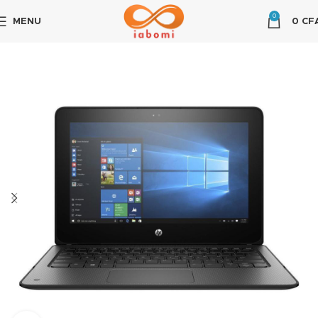
0
MENU
0
CF