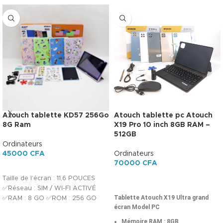
Atouch tablette KD57 256Go
Atouch tablette pc Atouch
8G Ram
X19 Pro 10 inch 8GB RAM –
512GB
Ordinateurs
45000
CFA
Ordinateurs
70000
CFA
AJOUTER AU PANIER
Taille de l’écran : 11,6 POUCES
AJOUTER AU PANIER
✅Réseau : SIM / WI-FI ACTIVÉ
Tablette Atouch X19 Ultra grand
✅RAM : 8 GO ✅ROM : 256 GO
écran Model PC
Mémoire RAM
: 8GB