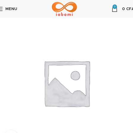
0
MENU
0
CF