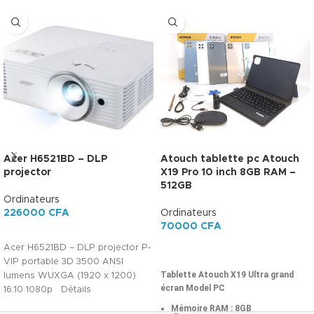
Acer H6521BD – DLP
Atouch tablette pc Atouch
projector
X19 Pro 10 inch 8GB RAM –
512GB
Ordinateurs
226000
CFA
Ordinateurs
70000
CFA
AJOUTER AU PANIER
Acer H6521BD – DLP projector P-
AJOUTER AU PANIER
VIP portable 3D 3500 ANSI
Tablette Atouch X19 Ultra grand
lumens WUXGA (1920 x 1200)
écran Model PC
16:10 1080p Détails
supplémentaires
Mémoire RAM
: 8GB